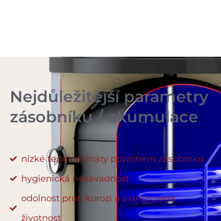
Nejdůležitější parametry
zásobníku / akumulace
nízké tepelné ztráty povrchem zásobníku
hygienická nezávadnost
odolnost proti korozi a s ní spojená
životnost