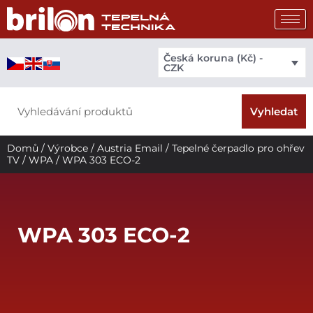
Přeskočit
na
obsah
Česká koruna (Kč) -
CZK
Search
Vyhledat
Domů
/
Výrobce
/
Austria Email
/
Tepelné čerpadlo pro ohřev
TV
/
WPA
/ WPA 303 ECO-2
WPA 303 ECO-2