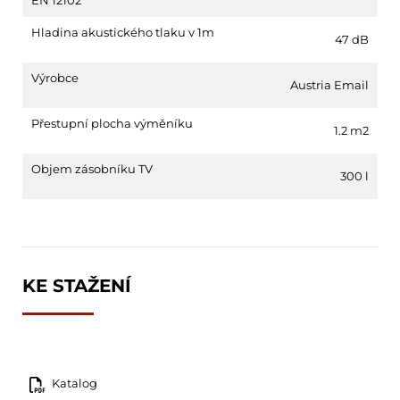
EN 12102
Hladina akustického tlaku v 1m
47 dB
Výrobce
Austria Email
Přestupní plocha výměníku
1.2 m2
Objem zásobníku TV
300 l
KE STAŽENÍ
Katalog