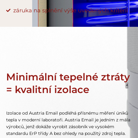
záruka na splnění výše uvedených kritérií
Minimální tepelné ztráty
= kvalitní izolace
Izolace od Austria Email podléhá přísnému měření úniků
tepla v moderní laboratoři. Austria Email je jedním z mála
výrobců, jenž dokáže vyrobit zásobník ve vysokém
standardu ErP třídy A bez ohledy na použitý zdroj tepla.