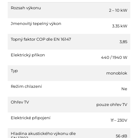
Rozsah výkonu
2 – 10 kW
Jmenovitý tepelný výkon
3.35 kW
Topný faktor COP dle EN 16147
3,85
Elektrický příkon
440 / 1940 W
Typ
monoblok
Režim chlazení
Ne
Ohřev TV
pouze ohřev TV
Elektrické připojení
1f – 230V
Hladina akustického výkonu dle
56 dB