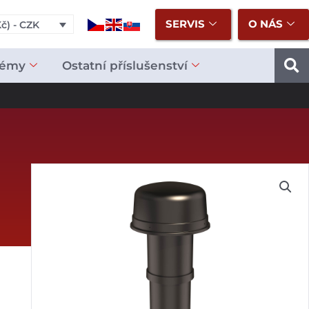
SERVIS
O NÁS
č) - CZK
témy
Ostatní příslušenství