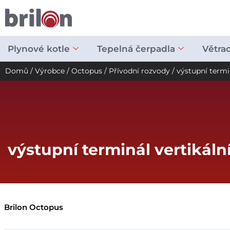
Přeskočit
na
obsah
Plynové kotle
Tepelná čerpadla
Větra
Domů
/
Výrobce
/
Octopus
/
Přívodní rozvody
/ výstupní termi
výstupní terminál vertikáln
Brilon Octopus