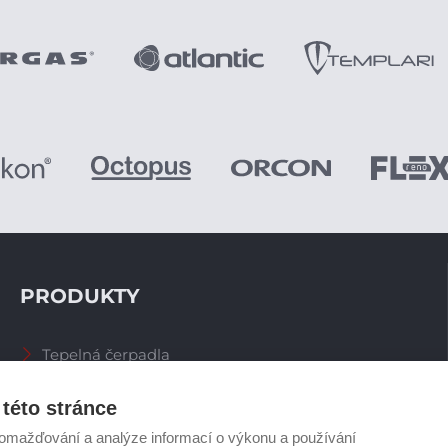
PRODUKTY
Tepelná čerpadla
Větrací systémy
Zásobníky TV
této stránce
Spalinové systémy
omažďování a analýze informací o výkonu a používání