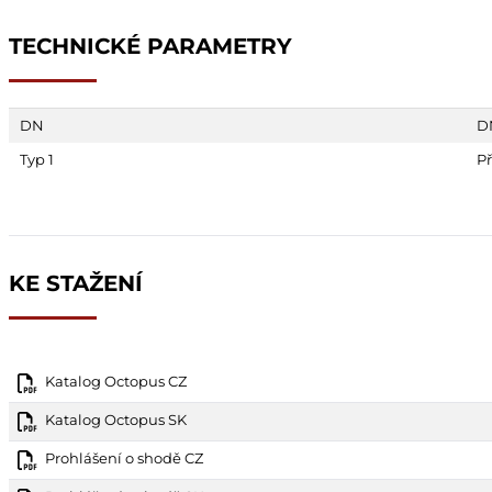
TECHNICKÉ PARAMETRY
DN
D
Typ 1
Př
KE STAŽENÍ
Katalog Octopus CZ
Katalog Octopus SK
Prohlášení o shodě CZ