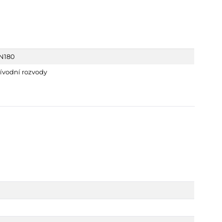
N180
ívodní rozvody