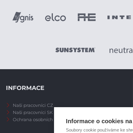
INFORMACE
Naši pracovníci CZ
Naši pracovníci SK
Ochrana osobních údajů
Informace o cookies na 
Soubory cookie používáme ke shr