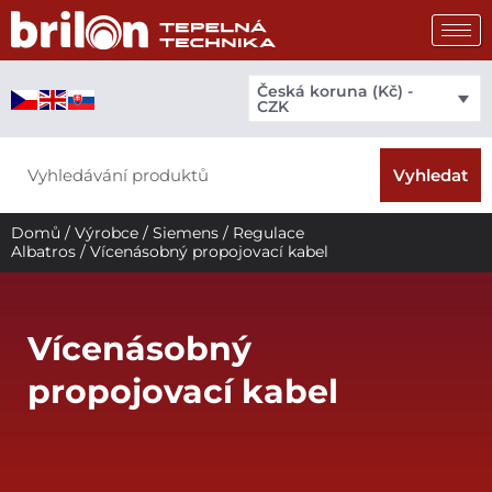
Přeskočit
na
obsah
Česká koruna (Kč) -
CZK
Search
Vyhledat
Domů
/
Výrobce
/
Siemens
/
Regulace
Albatros
/ Vícenásobný propojovací kabel
Vícenásobný
propojovací kabel