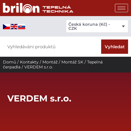
Přeskočit
na
obsah
Česká koruna (Kč) -
CZK
Search
Vyhledat
Domů
/
Kontakty
/
Montáž
/
Montáž SK
/
Tepelná
čerpadla
/ VERDEM s.r.o.
VERDEM s.r.o.