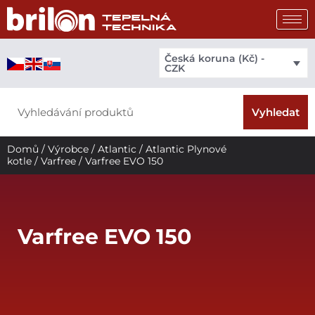
Přeskočit
na
obsah
Česká koruna (Kč) -
CZK
Search
Vyhledat
Domů
/
Výrobce
/
Atlantic
/
Atlantic Plynové
kotle
/
Varfree
/ Varfree EVO 150
Varfree EVO 150