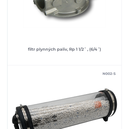
filtr plynných paliv, Rp 1 1/2˝ , (6/4˝)
N002-S