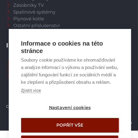
Zásobníky TV
Spalinové systémy
Plynové kotle
Ostatní příslušenství
Informace o cookies na této
INFORMACE
stránce
Soubory cookie používáme ke shromažďování
Naši pracovníci CZ
a analýze informací o výkonu a používání webu,
Naši pracovníci SK
zajištění fungování funkcí ze sociálních médií a
Ochrana osobních údajů
ke zlepšení a přizpůsobení obsahu a reklam.
Zjistit více
Copyright © Brilon a.s.
2026
Nastavení cookies
Vytvořilo studio Žalud Design
POPŘÍT VŠE