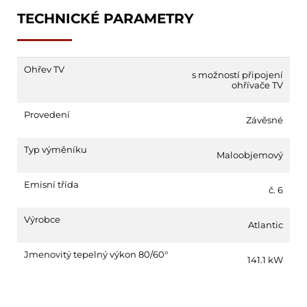
TECHNICKÉ PARAMETRY
Ohřev TV
s možností připojení
ohřívače TV
Provedení
Závěsné
Typ výměníku
Maloobjemový
Emisní třída
č. 6
Výrobce
Atlantic
Jmenovitý tepelný výkon 80/60°
141.1 kW