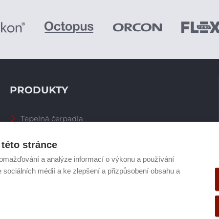
PRODUKTY
Tepelná čerpadla
Větrací systémy
Zásobníky TV
této stránce
Spalinové systémy
omažďování a analýze informací o výkonu a používání
Plynové kotle
e sociálních médií a ke zlepšení a přizpůsobení obsahu a
Ostatní příslušenství