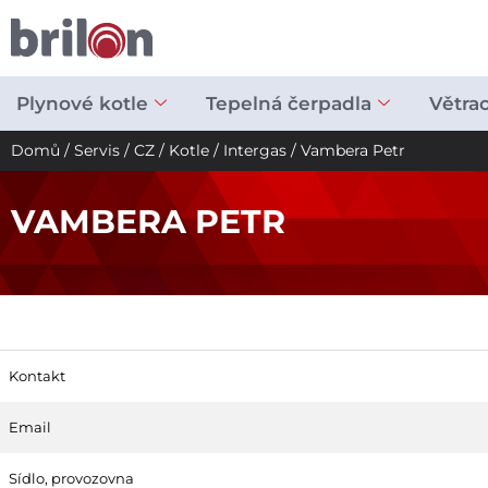
Přeskočit
na
obsah
Plynové kotle
Tepelná čerpadla
Větra
Domů
/
Servis
/
CZ
/
Kotle
/
Intergas
/ Vambera Petr
VAMBERA PETR
Kontakt
Email
Sídlo, provozovna