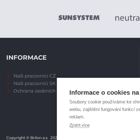
INFORMACE
Naši pracovníci CZ
Naši pracovníci SK
Ochrana osobních údajů
Informace o cookies na 
Soubory cookie používáme ke shr
webu, zajištění fungování funkcí z
reklam.
Zjistit více
Copyright © Brilon a.s.
2026