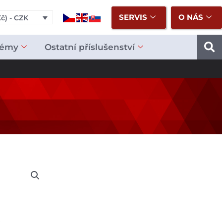
SERVIS
O NÁS
č) - CZK
témy
Ostatní příslušenství