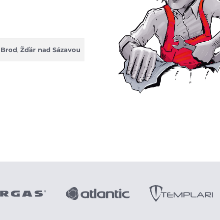
 Brod
,
Žďár nad Sázavou