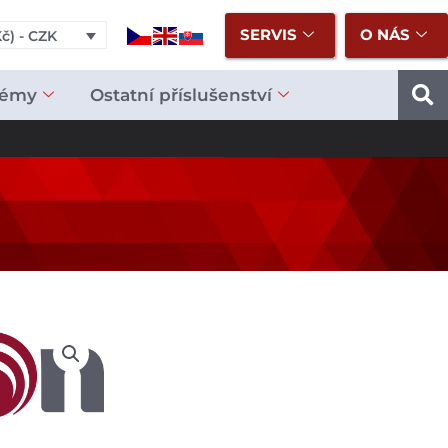
SERVIS
O NÁS
č) - CZK
témy
Ostatní příslušenství