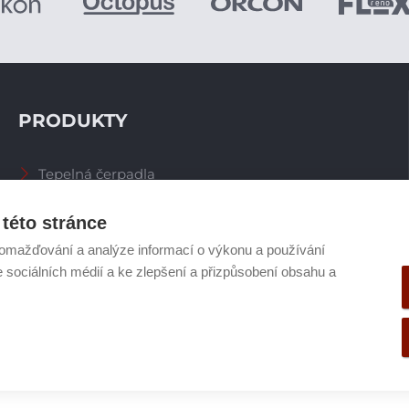
PRODUKTY
Tepelná čerpadla
Větrací systémy
Zásobníky TV
této stránce
Spalinové systémy
omažďování a analýze informací o výkonu a používání
Plynové kotle
e sociálních médií a ke zlepšení a přizpůsobení obsahu a
Ostatní příslušenství