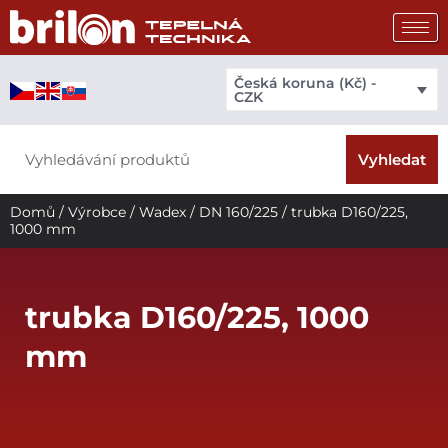
Přeskočit
na
obsah
Česká koruna (Kč) -
CZK
Search
Vyhledat
Domů
/
Výrobce
/
Wadex
/
DN 160/225
/ trubka D160/225,
1000 mm
trubka D160/225, 1000
mm