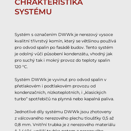
CHRAKTERISTIKA
SYSTÉMU
Systém s označením DWWk je nerezový vysoce
kvalitní třívrstvý komín, který se většinou používá
pro odvod spalin po fasádě budov. Tento systém
je odolný vůči působení kondenzátu, vhodný jak
pro suchý tak i mokrý provoz do teploty spalin
120 °C.
Systém DWWk je vyvinut pro odvod spalin v
přetlakovém i podtlakovém provozu od
kondenzačních, nízkoteplotních, i „klasických
turbo“ spotřebičů na plynná nebo kapalná paliva.
Jednotlivé díly systému DWWk jsou zhotoveny
z válcovaného nerezového plechu tloušťky 0,5 až
0,8 mm. Vnitřní trubka je z nerezového materiálu