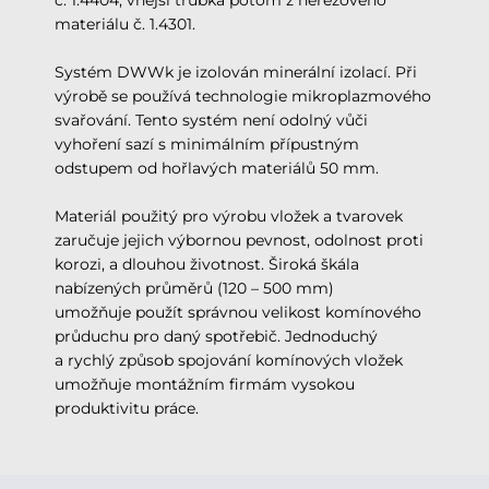
č. 1.4404, vnější trubka potom z nerezového
materiálu č. 1.4301.
Systém DWWk je izolován minerální izolací. Při
výrobě se používá technologie mikroplazmového
svařování. Tento systém není odolný vůči
vyhoření sazí s minimálním přípustným
odstupem od hořlavých materiálů 50 mm.
Materiál použitý pro výrobu vložek a tvarovek
zaručuje jejich výbornou pevnost, odolnost proti
korozi, a dlouhou životnost. Široká škála
nabízených průměrů (120 – 500 mm)
umožňuje použít správnou velikost komínového
průduchu pro daný spotřebič. Jednoduchý
a rychlý způsob spojování komínových vložek
umožňuje montážním firmám vysokou
produktivitu práce.