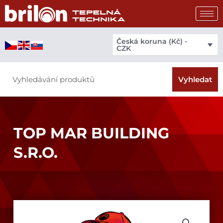
Přeskočit
na
obsah
Česká koruna (Kč) -
CZK
Search
Vyhledat
TOP MAR BUILDING
S.R.O.