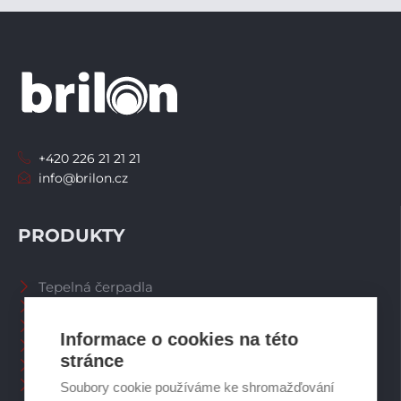
+420 226 21 21 21
info@brilon.cz
PRODUKTY
Tepelná čerpadla
Větrací systémy
Zásobníky TV
Informace o cookies na této
Spalinové systémy
stránce
Plynové kotle
Ostatní příslušenství
Soubory cookie používáme ke shromažďování