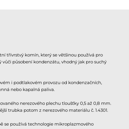
 třívrstvý komín, který se většinou používá pro
ný vůči působení kondenzátu, vhodný jak pro suchý
kovém i podtlakovém provozu od kondenzačních,
lynná nebo kapalná paliva.
covaného nerezového plechu tloušťky 0,5 až 0,8 mm.
nější trubka potom z nerezového materiálu č. 1.4301.
obě se používá technologie mikroplazmového