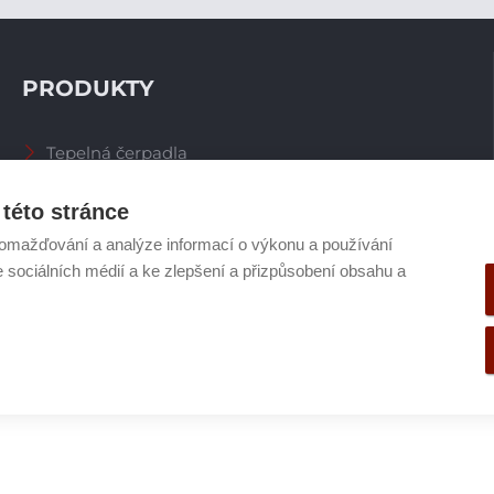
PRODUKTY
Tepelná čerpadla
Větrací systémy
Zásobníky TV
této stránce
Spalinové systémy
omažďování a analýze informací o výkonu a používání
Plynové kotle
e sociálních médií a ke zlepšení a přizpůsobení obsahu a
Ostatní příslušenství