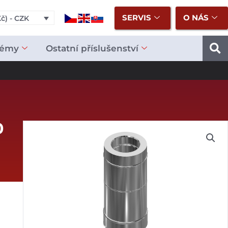
SERVIS
O NÁS
č) - CZK
témy
Ostatní příslušenství
0