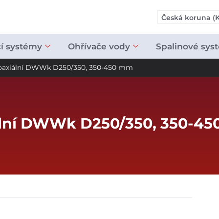
Česká koruna (K
cí systémy
Ohřívače vody
Spalinové sys
 koaxiální DWWk D250/350, 350-450 mm
ální DWWk D250/350, 350-45