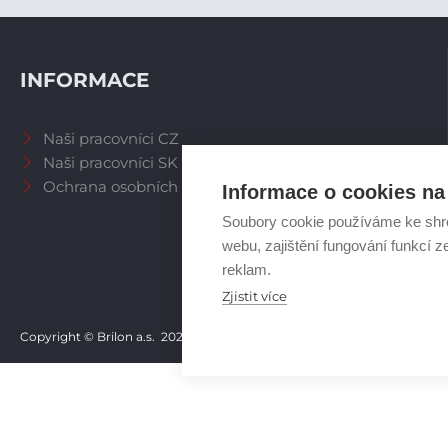
INFORMACE
Naši pracovníci CZ
Naši pracovníci SK
Ochrana osobních údajů
Informace o cookies na 
Soubory cookie používáme ke shr
webu, zajištění fungování funkcí z
reklam.
Zjistit více
Copyright © Brilon a.s.
2026