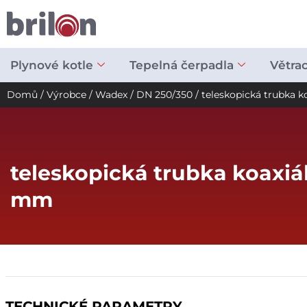
Přeskočit
na
obsah
Plynové kotle
Tepelná čerpadla
Větra
Domů
/
Výrobce
/
Wadex
/
DN 250/350
/ teleskopická trubka
teleskopická trubka koaxi
mm
TECHNICKÉ PARAMETRY