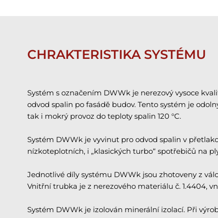
CHRAKTERISTIKA SYSTÉMU
Systém s označením DWWk je nerezový vysoce kvalitní
odvod spalin po fasádě budov. Tento systém je odol
tak i mokrý provoz do teploty spalin 120 °C.
Systém DWWk je vyvinut pro odvod spalin v přetla
nízkoteplotních, i „klasických turbo“ spotřebičů na p
Jednotlivé díly systému DWWk jsou zhotoveny z vál
Vnitřní trubka je z nerezového materiálu č. 1.4404, v
Systém DWWk je izolován minerální izolací. Při výr