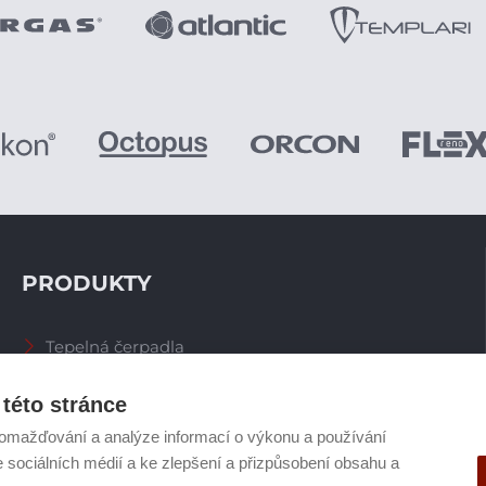
PRODUKTY
Tepelná čerpadla
Větrací systémy
Zásobníky TV
této stránce
Spalinové systémy
omažďování a analýze informací o výkonu a používání
Plynové kotle
e sociálních médií a ke zlepšení a přizpůsobení obsahu a
Ostatní příslušenství