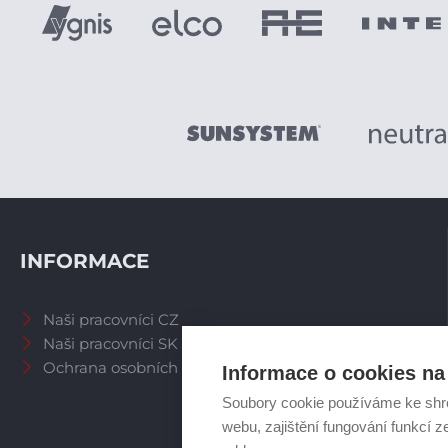
INFORMACE
Naši pracovníci CZ
Naši pracovníci SK
Ochrana osobních údajů
Informace o cookies na 
Soubory cookie používáme ke shr
webu, zajištění fungování funkcí z