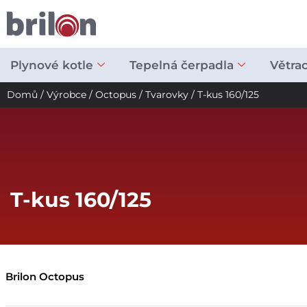
Přeskočit
na
obsah
Plynové kotle
Tepelná čerpadla
Větra
Domů
/
Výrobce
/
Octopus
/
Tvarovky
/ T-kus 160/125
T-kus 160/125
Brilon Octopus