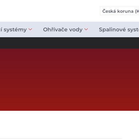
Česká koruna (K
cí systémy
Ohřívače vody
Spalinové sys