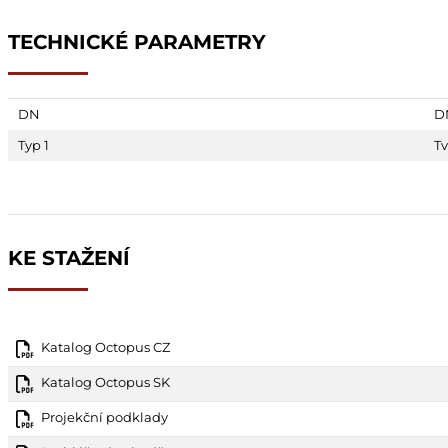
TECHNICKÉ PARAMETRY
DN
D
Typ 1
T
KE STAŽENÍ
Katalog Octopus CZ
Katalog Octopus SK
Projekční podklady