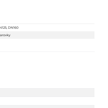
N125
,
DN160
varovky