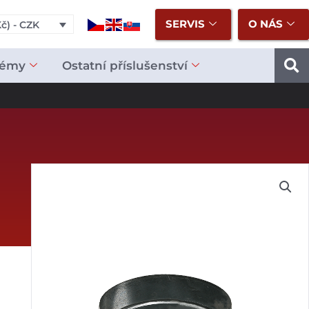
SERVIS
O NÁS
č) - CZK
témy
Ostatní příslušenství