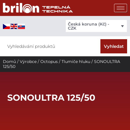
Přeskočit
na
obsah
Česká koruna (Kč) -
CZK
Search
Vyhledat
Domů
/
Výrobce
/
Octopus
/
Tlumiče hluku
/ SONOULTRA
125/50
SONOULTRA 125/50