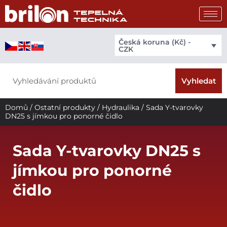
Přeskočit
na
obsah
Česká koruna (Kč) -
CZK
Search
Vyhledat
Domů
/
Ostatní produkty
/
Hydraulika
/ Sada Y-tvarovky
DN25 s jímkou pro ponorné čidlo
Sada Y-tvarovky DN25 s
jímkou pro ponorné
čidlo