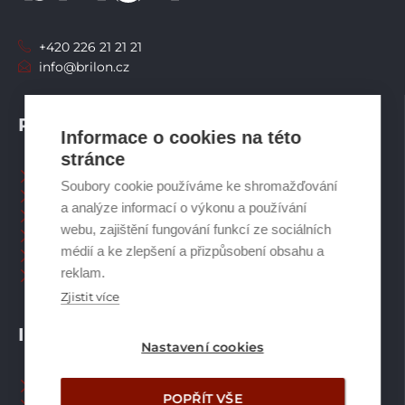
+420 226 21 21 21
info@brilon.cz
PRODUKTY
Informace o cookies na této
stránce
Tepelná čerpadla
Soubory cookie používáme ke shromažďování
Větrací systémy
a analýze informací o výkonu a používání
Zásobníky TV
webu, zajištění fungování funkcí ze sociálních
Spalinové systémy
médií a ke zlepšení a přizpůsobení obsahu a
Plynové kotle
reklam.
Ostatní příslušenství
Zjistit více
INFORMACE
Nastavení cookies
Naši pracovníci CZ
POPŘÍT VŠE