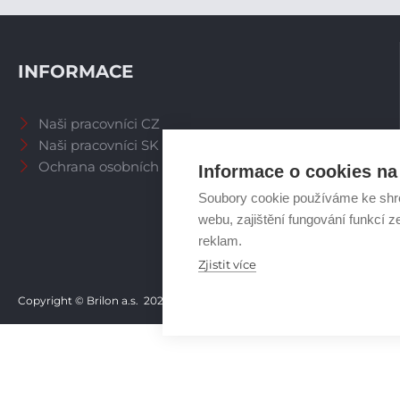
INFORMACE
Naši pracovníci CZ
Naši pracovníci SK
Ochrana osobních údajů
Informace o cookies na 
Soubory cookie používáme ke shr
webu, zajištění fungování funkcí z
reklam.
Zjistit více
Copyright © Brilon a.s.
2026