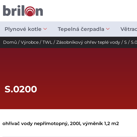
Přeskočit
na
obsah
Plynové kotle
Tepelná čerpadla
Větra
Domů
/
Výrobce
/
TWL
/
Zásobníkový ohřev teplé vody
/
S
/ S.
S.0200
ohřívač vody nepřímotopný, 200l, výměník 1,2 m2