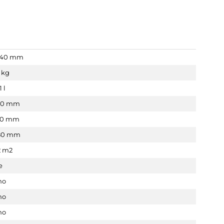
340 mm
 kg
1 l
50 mm
80 mm
80 mm
2 m2
e
no
no
no