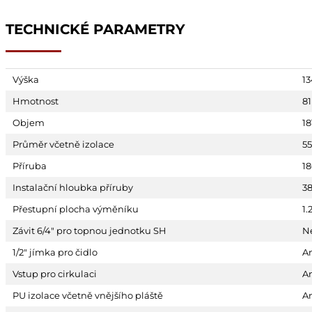
TECHNICKÉ PARAMETRY
Výška
1
Hmotnost
81
Objem
18
Průměr včetně izolace
5
Příruba
1
Instalační hloubka příruby
3
Přestupní plocha výměníku
1.
Závit 6/4" pro topnou jednotku SH
N
1/2" jímka pro čidlo
A
Vstup pro cirkulaci
A
PU izolace včetně vnějšího pláště
A