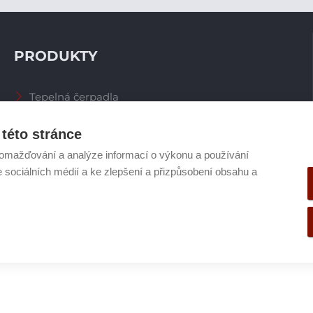
PRODUKTY
Tepelná čerpadla
Větrací systémy
Zásobníky TV
této stránce
Spalinové systémy
omažďování a analýze informací o výkonu a používání
Plynové kotle
e sociálních médií a ke zlepšení a přizpůsobení obsahu a
Ostatní příslušenství