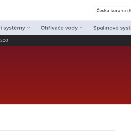
Česká koruna (K
cí systémy
Ohřívače vody
Spalinové sys
0200