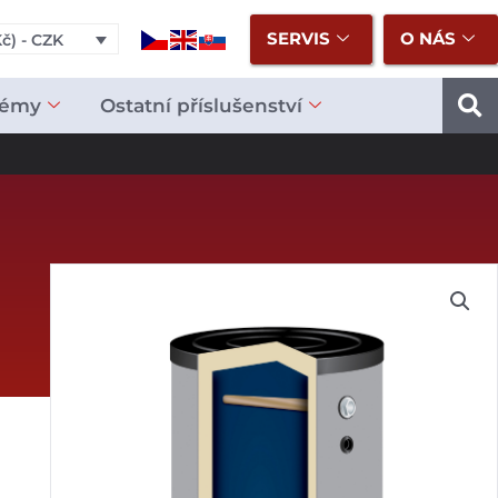
SERVIS
O NÁS
č) - CZK
témy
Ostatní příslušenství