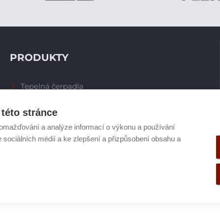
PRODUKTY
Tepelná čerpadla
Větrací systémy
Zásobníky TV
této stránce
Spalinové systémy
omažďování a analýze informací o výkonu a používání
Plynové kotle
e sociálních médií a ke zlepšení a přizpůsobení obsahu a
Ostatní příslušenství