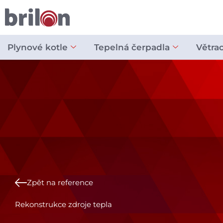
Přeskočit
na
obsah
Plynové kotle
Tepelná čerpadla
Větra
Zpět na reference
Rekonstrukce zdroje tepla