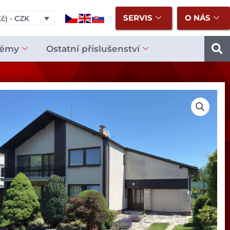
SERVIS
O NÁS
č) - CZK
témy
Ostatní příslušenství