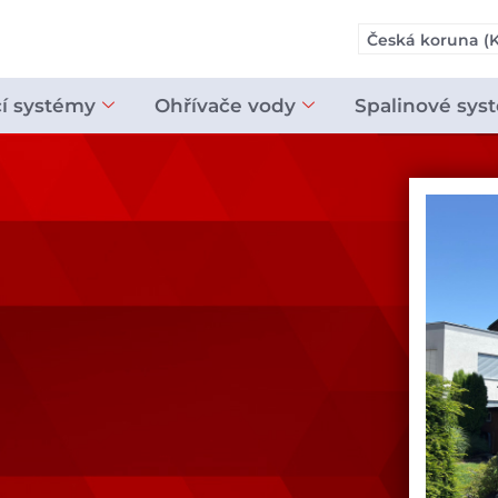
Česká koruna (K
cí systémy
Ohřívače vody
Spalinové sys