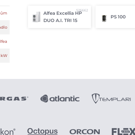
526662
Alfea Excellia HP
dům
PS 100
DUO A.I. TRI 15
adlo
lfea
5 kW