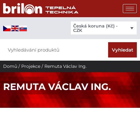
Přeskočit
na
obsah
Česká koruna (Kč) -
CZK
Search
Vyhledat
Domů
/
Projekce
/ Remuta Václav Ing.
REMUTA VÁCLAV ING.