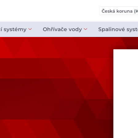
Česká koruna (K
cí systémy
Ohřívače vody
Spalinové sys