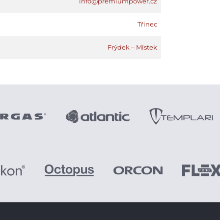
info@premiumpower.cz
Třinec
Frýdek – Místek