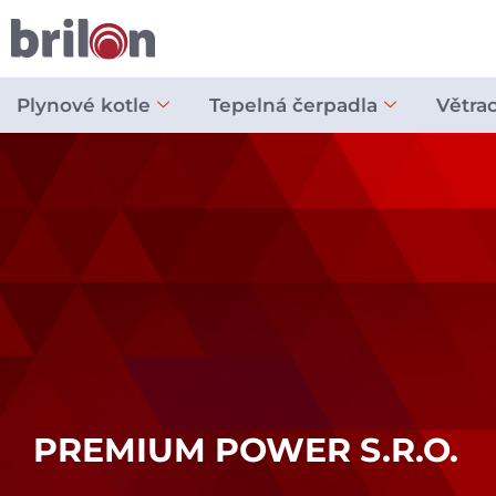
Přeskočit
na
obsah
Plynové kotle
Tepelná čerpadla
Větra
PREMIUM POWER S.R.O.