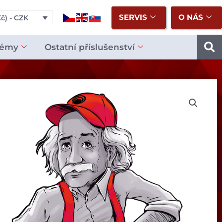
SERVIS
O NÁS
č) - CZK
témy
Ostatní příslušenství