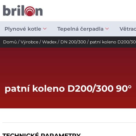
Přeskočit
na
obsah
Plynové kotle
Tepelná čerpadla
Větra
Domů
/
Výrobce
/
Wadex
/
DN 200/300
/ patní koleno D200/30
patní koleno D200/300 90°
TECHNICKÉ PARAMETRY