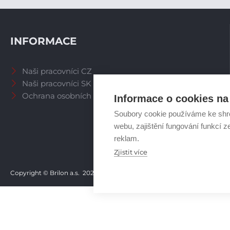
INFORMACE
Naši pracovníci CZ
Naši pracovníci SK
Ochrana osobních údajů
Informace o cookies na 
Soubory cookie používáme ke shr
webu, zajištění fungování funkcí z
reklam.
Zjistit více
Copyright © Brilon a.s.
2026