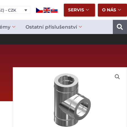
SERVIS
O NÁS
č) - CZK
témy
Ostatní příslušenství