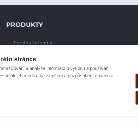
PRODUKTY
Tepelná čerpadla
Větrací systémy
Zásobníky TV
této stránce
Spalinové systémy
omažďování a analýze informací o výkonu a používání
Plynové kotle
e sociálních médií a ke zlepšení a přizpůsobení obsahu a
Ostatní příslušenství