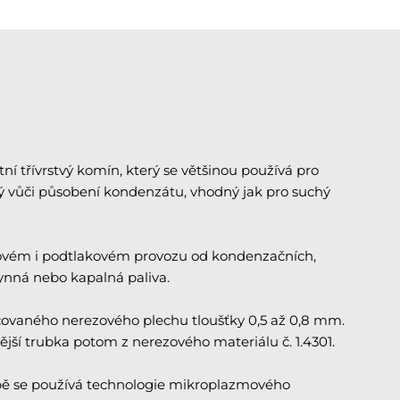
 třívrstvý komín, který se většinou používá pro
ný vůči působení kondenzátu, vhodný jak pro suchý
kovém i podtlakovém provozu od kondenzačních,
lynná nebo kapalná paliva.
covaného nerezového plechu tloušťky 0,5 až 0,8 mm.
nější trubka potom z nerezového materiálu č. 1.4301.
obě se používá technologie mikroplazmového