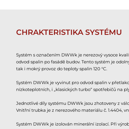
CHRAKTERISTIKA SYSTÉMU
Systém s označením DWWk je nerezový vysoce kvalitní
odvod spalin po fasádě budov. Tento systém je odol
tak i mokrý provoz do teploty spalin 120 °C.
Systém DWWk je vyvinut pro odvod spalin v přetla
nízkoteplotních, i „klasických turbo“ spotřebičů na p
Jednotlivé díly systému DWWk jsou zhotoveny z vál
Vnitřní trubka je z nerezového materiálu č. 1.4404, v
Systém DWWk je izolován minerální izolací. Při výr