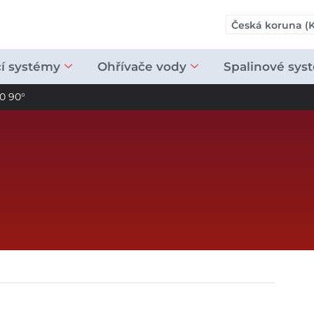
Česká koruna (K
cí systémy
Ohřívače vody
Spalinové sys
0 90°