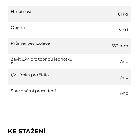
Hmotnost
61 kg
Objem
309 l
Průměr bez izolace
550 mm
Závit 6/4" pro topnou jednotku
Ano
SH
1/2" jímka pro čidlo
Ano
Stacionární provedení
Ano
KE STAŽENÍ