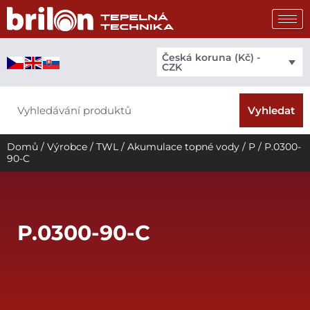
Přeskočit
na
obsah
Česká koruna (Kč) -
CZK
Search
Vyhledat
Domů
/
Výrobce
/
TWL
/
Akumulace topné vody
/
P
/ P.0300-
90-C
P.0300-90-C