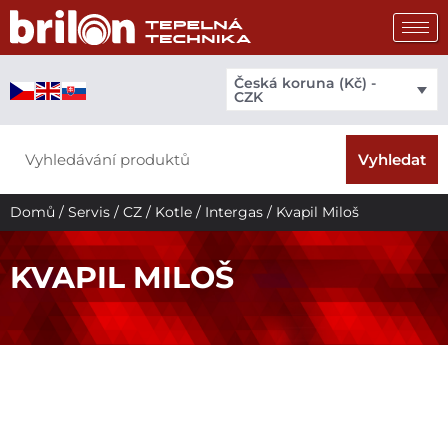
Přeskočit
na
obsah
Česká koruna (Kč) -
CZK
Search
Vyhledat
Domů
/
Servis
/
CZ
/
Kotle
/
Intergas
/ Kvapil Miloš
KVAPIL MILOŠ