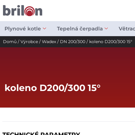
Přeskočit
na
obsah
Plynové kotle
Tepelná čerpadla
Větra
Domů
/
Výrobce
/
Wadex
/
DN 200/300
/ koleno D200/300 15°
koleno D200/300 15°
TECHNICKÉ PARAMETRY