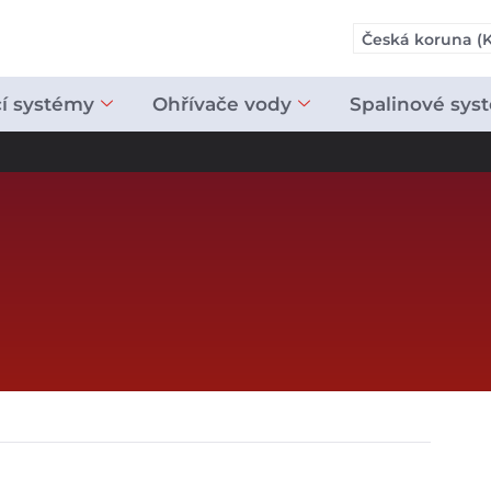
Česká koruna (K
cí systémy
Ohřívače vody
Spalinové sys