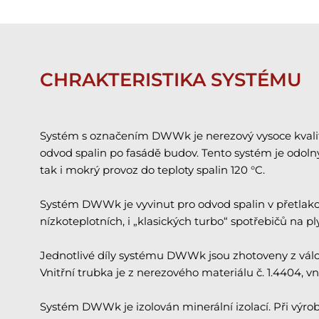
CHRAKTERISTIKA SYSTÉMU
Systém s označením DWWk je nerezový vysoce kvalitní
odvod spalin po fasádě budov. Tento systém je odol
tak i mokrý provoz do teploty spalin 120 °C.
Systém DWWk je vyvinut pro odvod spalin v přetla
nízkoteplotních, i „klasických turbo“ spotřebičů na p
Jednotlivé díly systému DWWk jsou zhotoveny z vál
Vnitřní trubka je z nerezového materiálu č. 1.4404, v
Systém DWWk je izolován minerální izolací. Při výr