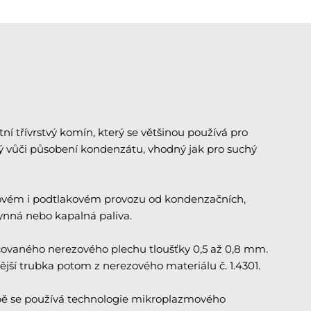
 třívrstvý komín, který se většinou používá pro
ný vůči působení kondenzátu, vhodný jak pro suchý
kovém i podtlakovém provozu od kondenzačních,
lynná nebo kapalná paliva.
covaného nerezového plechu tloušťky 0,5 až 0,8 mm.
nější trubka potom z nerezového materiálu č. 1.4301.
obě se používá technologie mikroplazmového