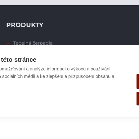
PRODUKTY
Tepelná čerpadla
Větrací systémy
Zásobníky TV
této stránce
Spalinové systémy
omažďování a analýze informací o výkonu a používání
Plynové kotle
e sociálních médií a ke zlepšení a přizpůsobení obsahu a
Ostatní příslušenství