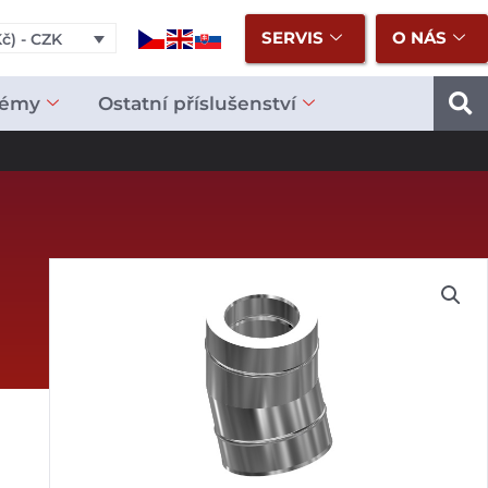
SERVIS
O NÁS
č) - CZK
témy
Ostatní příslušenství