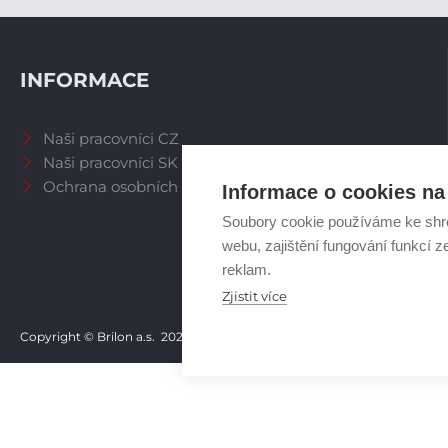
INFORMACE
Naši pracovníci CZ
Naši pracovníci SK
Ochrana osobních údajů
Informace o cookies na 
Soubory cookie používáme ke shr
webu, zajištění fungování funkcí z
reklam.
Zjistit více
Copyright © Brilon a.s.
2026