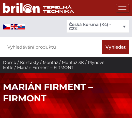
Přeskočit
na
obsah
Česká koruna (Kč) -
CZK
Search
Vyhledat
Domů
/
Kontakty
/
Montáž
/
Montáž SK
/
Plynové
kotle
/ Marián Firment – FIRMONT
MARIÁN FIRMENT –
FIRMONT