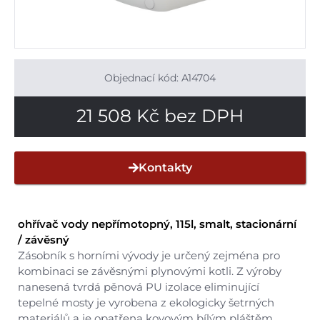
Objednací kód: A14704
21 508
Kč
bez DPH
Kontakty
ohřívač vody nepřímotopný, 115l, smalt, stacionární
/ závěsný
Zásobník s horními vývody je určený zejména pro
kombinaci se závěsnými plynovými kotli. Z výroby
nanesená tvrdá pěnová PU izolace eliminující
tepelné mosty je vyrobena z ekologicky šetrných
materiálů a je opatřena kovovým bílým pláštěm.