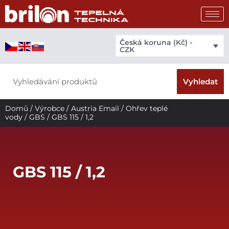
Přeskočit
na
obsah
Česká koruna (Kč) -
CZK
Search
Vyhledat
Domů
/
Výrobce
/
Austria Email
/
Ohřev teplé
vody
/
GBS
/ GBS 115 / 1,2
GBS 115 / 1,2