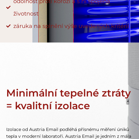
odolnost proti korozi a s ní spojená
životnost
záruka na splnění výše uvedených kritérií
Minimální tepelné ztráty
= kvalitní izolace
Izolace od Austria Email podléhá přísnému měření úniků
tepla v moderní laboratoři. Austria Email je jedním z mála