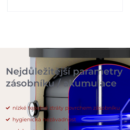
Nejdůležitější parametry
zásobníku / akumulace
nízké tepelné ztráty povrchem zásobníku
hygienická nezávadnost