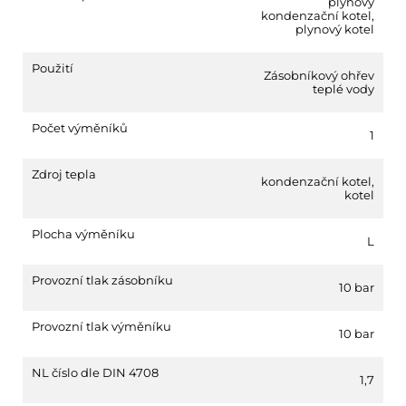
plynový
kondenzační kotel
,
plynový kotel
Použití
Zásobníkový ohřev
teplé vody
Počet výměníků
1
Zdroj tepla
kondenzační kotel
,
kotel
Plocha výměníku
L
Provozní tlak zásobníku
10 bar
Provozní tlak výměníku
10 bar
NL číslo dle DIN 4708
1,7