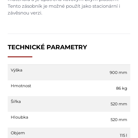
Tento zásobník je možné použít jako stacionární i
závěsnou verzi.
TECHNICKÉ PARAMETRY
Výška
900 mm
Hmotnost
86 kg
Šířka
520 mm
Hloubka
520 mm
Objem
115 l