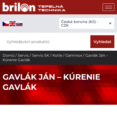
Přeskočit
na
obsah
Česká koruna (Kč) -
CZK
Search
Vyhledat
Domů
/
Servis
/
Servis SK
/
Kotle
/
Geminox
/ Gavlák Ján –
Kúrenie Gavlák
GAVLÁK JÁN – KÚRENIE
GAVLÁK