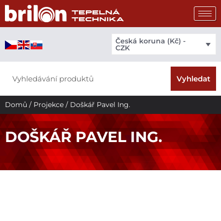
Přeskočit
na
obsah
Česká koruna (Kč) -
CZK
Search
Vyhledat
Domů
/
Projekce
/ Doškář Pavel Ing.
DOŠKÁŘ PAVEL ING.