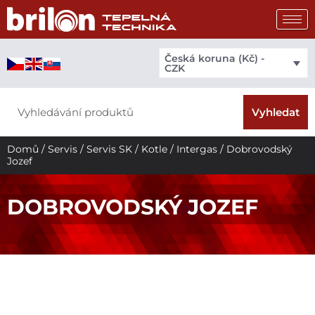
Přeskočit
na
obsah
Česká koruna (Kč) -
CZK
Search
Vyhledat
Domů
/
Servis
/
Servis SK
/
Kotle
/
Intergas
/ Dobrovodský
Jozef
DOBROVODSKÝ JOZEF