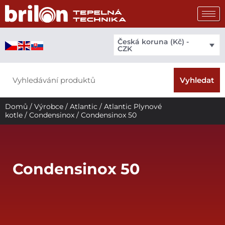
Přeskočit
na
obsah
Česká koruna (Kč) -
CZK
Search
Vyhledat
Domů
/
Výrobce
/
Atlantic
/
Atlantic Plynové
kotle
/
Condensinox
/ Condensinox 50
Condensinox 50