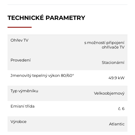
TECHNICKÉ PARAMETRY
Ohřev TV
s možností připojení
ohřívače TV
Provedení
Stacionární
Jmenovitý tepelný výkon 80/60°
49.9 kW
Typ výměníku
Velkoobjemový
Emisní třída
č. 6
Výrobce
Atlantic