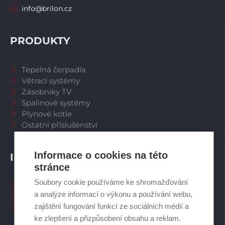
info@brilon.cz
PRODUKTY
Tepelná čerpadla
Větrací systémy
Zásobníky TV
Spalinové systémy
Plynové kotle
Ostatní příslušenství
Informace o cookies na této
INFORMACE
stránce
Soubory cookie používáme ke shromažďování
Naši pracovníci CZ
a analýze informací o výkonu a používání webu,
Naši pracovníci SK
zajištění fungování funkcí ze sociálních médií a
Ochrana osobních údajů
ke zlepšení a přizpůsobení obsahu a reklam.