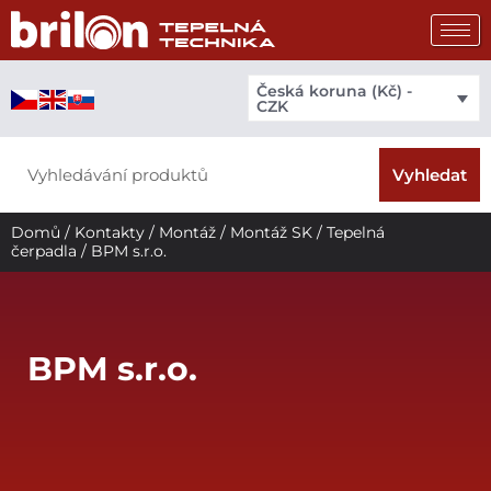
Přeskočit
na
obsah
Česká koruna (Kč) -
CZK
Search
Vyhledat
Domů
/
Kontakty
/
Montáž
/
Montáž SK
/
Tepelná
čerpadla
/ BPM s.r.o.
BPM s.r.o.