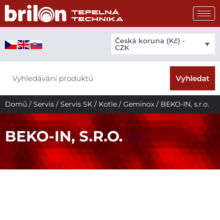
Přeskočit
na
obsah
Česká koruna (Kč) -
CZK
Search
Vyhledat
Domů
/
Servis
/
Servis SK
/
Kotle
/
Geminox
/ BEKO-IN, s.r.o.
BEKO-IN, S.R.O.