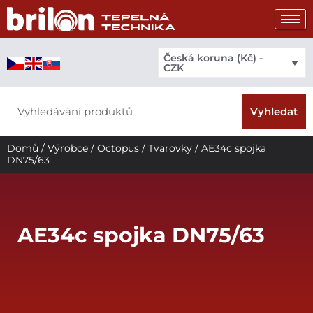
Přeskočit
na
obsah
Česká koruna (Kč) -
CZK
Search
Vyhledat
Domů
/
Výrobce
/
Octopus
/
Tvarovky
/ AE34c spojka
DN75/63
AE34c spojka DN75/63