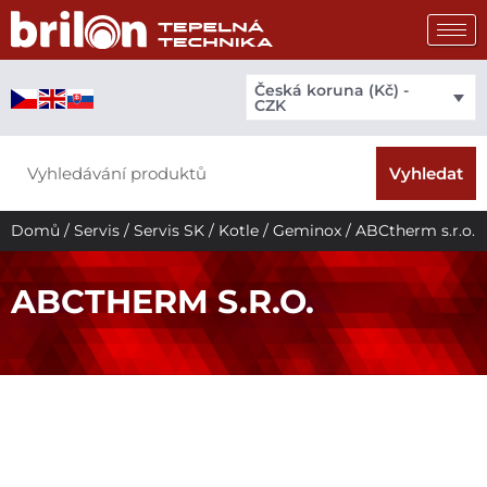
Přeskočit
na
obsah
Česká koruna (Kč) -
CZK
Search
Vyhledat
Domů
/
Servis
/
Servis SK
/
Kotle
/
Geminox
/ ABCtherm s.r.o.
ABCTHERM S.R.O.