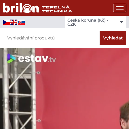
Přeskočit
na
obsah
Česká koruna (Kč) -
CZK
Search
Vyhledat