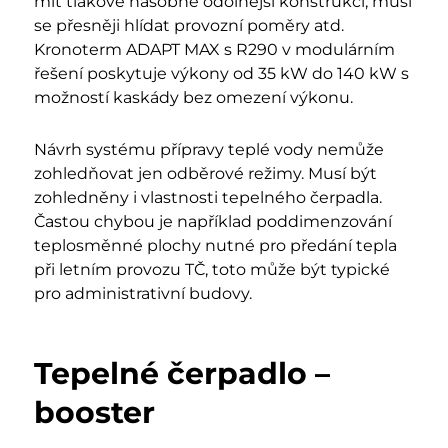
mít tlakově násobně odolnější konstrukci, musí
se přesněji hlídat provozní poměry atd.
Kronoterm ADAPT MAX s R290 v modulárním
řešení poskytuje výkony od 35 kW do 140 kW s
možností kaskády bez omezení výkonu.
Návrh systému přípravy teplé vody nemůže
zohledňovat jen odběrové režimy. Musí být
zohledněny i vlastnosti tepelného čerpadla.
Častou chybou je například poddimenzování
teplosměnné plochy nutné pro předání tepla
při letním provozu TČ, toto může být typické
pro administrativní budovy.
Tepelné čerpadlo –
booster