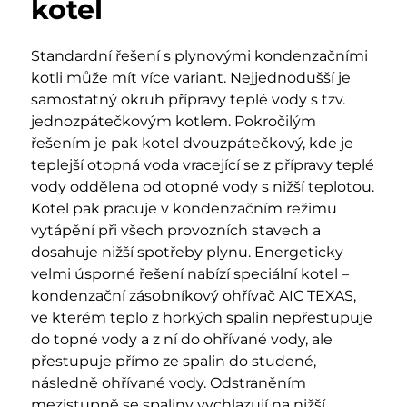
kotel
Standardní řešení s plynovými kondenzačními
kotli může mít více variant. Nejjednodušší je
samostatný okruh přípravy teplé vody s tzv.
jednozpátečkovým kotlem. Pokročilým
řešením je pak kotel dvouzpátečkový, kde je
teplejší otopná voda vracející se z přípravy teplé
vody oddělena od otopné vody s nižší teplotou.
Kotel pak pracuje v kondenzačním režimu
vytápění při všech provozních stavech a
dosahuje nižší spotřeby plynu. Energeticky
velmi úsporné řešení nabízí speciální kotel –
kondenzační zásobníkový ohřívač AIC TEXAS,
ve kterém teplo z horkých spalin nepřestupuje
do topné vody a z ní do ohřívané vody, ale
přestupuje přímo ze spalin do studené,
následně ohřívané vody. Odstraněním
mezistupně se spaliny vychlazují na nižší