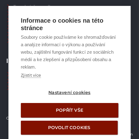
Tepelná čerpadla
Větrací systémy
Informace o cookies na této
Zásobníky TV
Spalinové systémy
stránce
Plynové kotle
Soubory cookie používáme ke shromažďování
Ostatní příslušenství
a analýze informací o výkonu a používání
webu, zajištění fungování funkcí ze sociálních
médií a ke zlepšení a přizpůsobení obsahu a
INFORMACE
reklam.
Naši pracovníci CZ
Zjistit více
Naši pracovníci SK
Ochrana osobních údajů
Nastavení cookies
POPŘÍT VŠE
Copyright © Brilon a.s.
2026
POVOLIT COOKIES
Vytvořilo studio Žalud Design