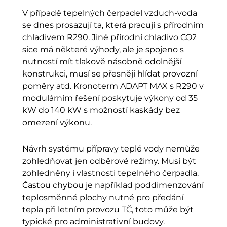
V případě tepelných čerpadel vzduch-voda
se dnes prosazují ta, která pracují s přírodním
chladivem R290. Jiné přírodní chladivo CO2
sice má některé výhody, ale je spojeno s
nutností mít tlakově násobně odolnější
konstrukci, musí se přesněji hlídat provozní
poměry atd. Kronoterm ADAPT MAX s R290 v
modulárním řešení poskytuje výkony od 35
kW do 140 kW s možností kaskády bez
omezení výkonu.
Návrh systému přípravy teplé vody nemůže
zohledňovat jen odběrové režimy. Musí být
zohledněny i vlastnosti tepelného čerpadla.
Častou chybou je například poddimenzování
teplosměnné plochy nutné pro předání
tepla při letním provozu TČ, toto může být
typické pro administrativní budovy.