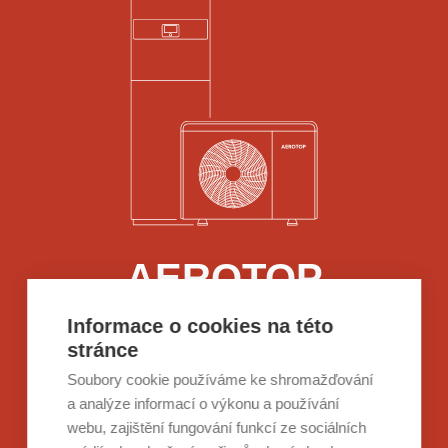
AEROTOP
Informace o cookies na této
Řešení pro novostavby či rekonstrukce
stránce
rodinných domů, kde tepelné čerpadlo bude
jediným zdrojem vytápění a ohřevu teplé
Soubory cookie používáme ke shromažďování
vody.
a analýze informací o výkonu a používání
webu, zajištění fungování funkcí ze sociálních