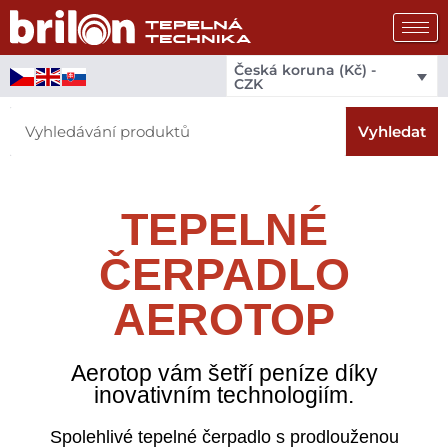
Přeskočit
na
obsah
Česká koruna (Kč) -
CZK
Search
Vyhledat
TEPELNÉ
ČERPADLO
AEROTOP
Aerotop vám šetří peníze díky
inovativním technologiím.
Spolehlivé tepelné čerpadlo s prodlouženou